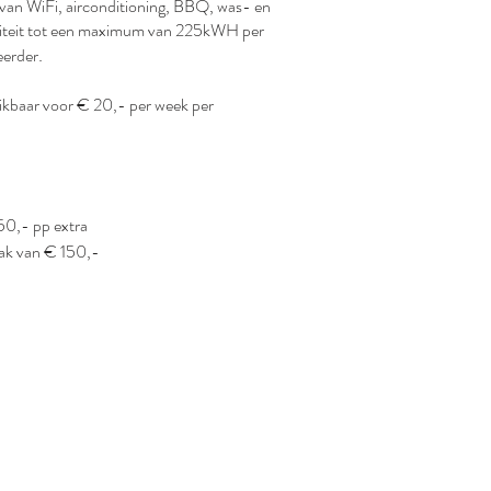
ik van WiFi, airconditioning, BBQ, was- en
iciteit tot een maximum van 225kWH per
.
eerder
kbaar v
oor € 20,- per week per
150,- pp extra
aak van € 150,-