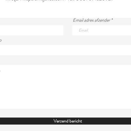
Email adres afzender
p
Verzend bericht